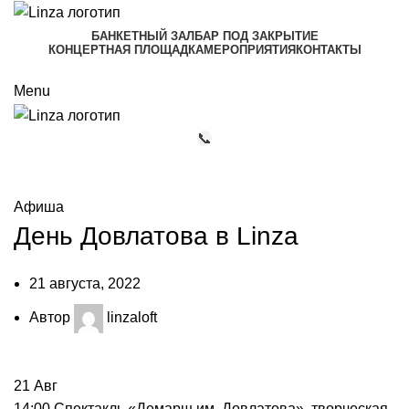
БАНКЕТНЫЙ ЗАЛ
БАР ПОД ЗАКРЫТИЕ
КОНЦЕРТНАЯ ПЛОЩАДКА
МЕРОПРИЯТИЯ
КОНТАКТЫ
+7 (911) 081-12-77
Menu
📞
Мероприятия
Афиша
День Довлатова в Linza
21 августа, 2022
Автор
linzaloft
21
Авг
14:00 Спектакль «Демарш им. Довлатова», творческая