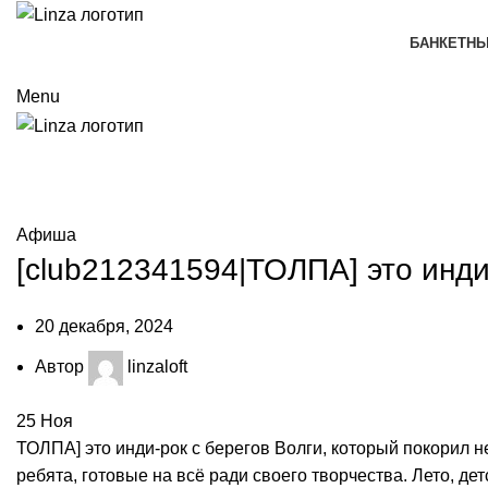
БАНКЕТНЫ
Menu
Мероприятия
Афиша
[club212341594|ТОЛПА] это инди-
20 декабря, 2024
Автор
linzaloft
25
Ноя
ТОЛПА] это инди-рок с берегов Волги, который покорил н
ребята, готовые на всё ради своего творчества. Лето, д