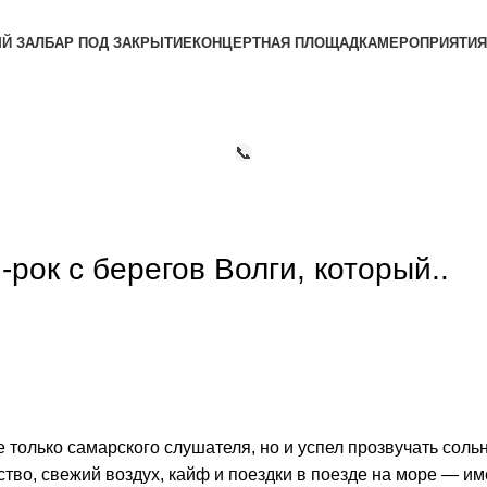
Й ЗАЛ
БАР ПОД ЗАКРЫТИЕ
КОНЦЕРТНАЯ ПЛОЩАДКА
МЕРОПРИЯТИЯ
+7 (911) 081-12-77
📞
рок с берегов Волги, который..
е только самарского слушателя, но и успел прозвучать сол
етство, свежий воздух, кайф и поездки в поезде на море —