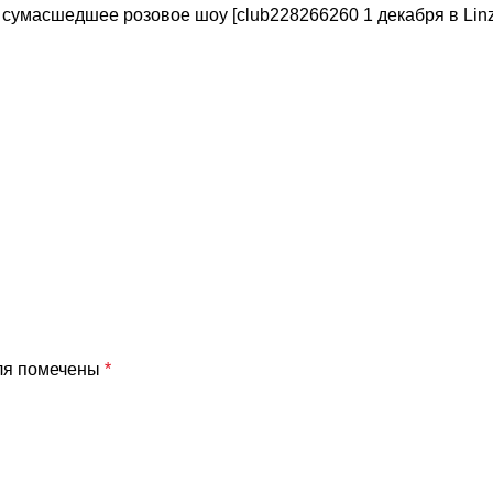
умасшедшее розовое шоу [club228266260 1 декабря в Linza L
ля помечены
*